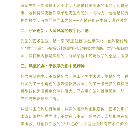
黄琦先生一生深耕工艺美术，无论是精雕细琢的玉器，还是意
事。这种将静态物件赋予动态生命感的非凡能力，恰恰是优秀
创作哲学，有着异曲同工之妙——皆是在创造生命，讲述时光
二、守正创新：大师风范的数字化回响
先生的艺术生涯，是一部“守正创新”的生动教材。他深谙传
的“根”与“翼”。动画设计既需要扎实的美术功底、对运动规
师，其精神内核是流动的，能够穿越工艺与数字的壁垒，激
三、风范长存：于数字光影中见精神
怀念黄琦先生，不仅是怀念一位工艺美术大师，更是怀念一种
计师为了一个角色的微表情反复调试，为了一缕光影的真实感
模型转化为温暖生命体的魔力，已在更广阔的维度延续。新一
专注与热爱隔空共鸣。
从温润玉石到炫目屏幕，从实体雕琢到虚拟建构，艺术的形
出奇幻绚烂的世界时，不妨在心中留一隅静谧，回想那位在
美虔诚、对创作赤诚的“大师之心”，才是照亮所有艺术门类