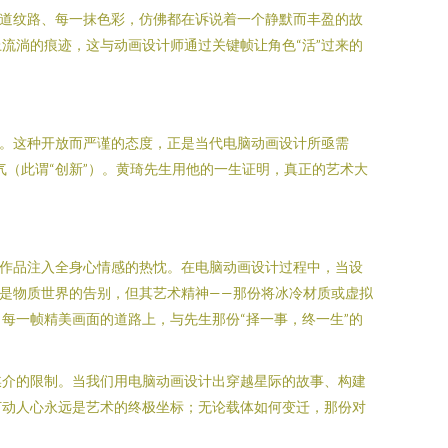
一道纹路、每一抹色彩，仿佛都在诉说着一个静默而丰盈的故
流淌的痕迹，这与动画设计师通过关键帧让角色“活”过来的
思。这种开放而严谨的态度，正是当代电脑动画设计所亟需
气（此谓“创新”）。黄琦先生用他的一生证明，真正的艺术大
对作品注入全身心情感的热忱。在电脑动画设计过程中，当设
，是物质世界的告别，但其艺术精神——那份将冰冷材质或虚拟
每一帧精美画面的道路上，与先生那份“择一事，终一生”的
媒介的限制。当我们用电脑动画设计出穿越星际的故事、构建
打动人心永远是艺术的终极坐标；无论载体如何变迁，那份对