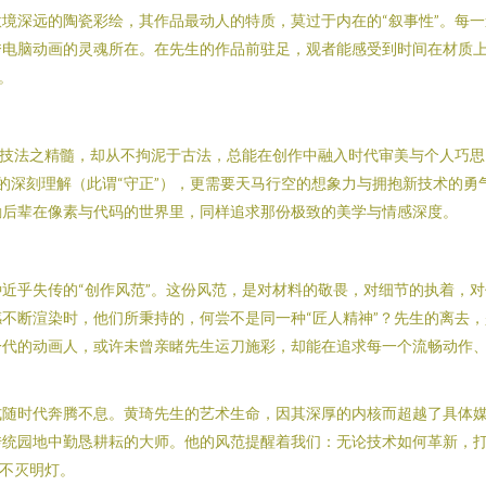
境深远的陶瓷彩绘，其作品最动人的特质，莫过于内在的“叙事性”。每
电脑动画的灵魂所在。在先生的作品前驻足，观者能感受到时间在材质上
。
统技法之精髓，却从不拘泥于古法，总能在创作中融入时代审美与个人巧
律的深刻理解（此谓“守正”），更需要天马行空的想象力与拥抱新技术的勇
励后辈在像素与代码的世界里，同样追求那份极致的美学与情感深度。
近乎失传的“创作风范”。这份风范，是对材料的敬畏，对细节的执着，
不断渲染时，他们所秉持的，何尝不是同一种“匠人精神”？先生的离去
代的动画人，或许未曾亲睹先生运刀施彩，却能在追求每一个流畅动作、
式随时代奔腾不息。黄琦先生的艺术生命，因其深厚的内核而超越了具体
传统园地中勤恳耕耘的大师。他的风范提醒着我们：无论技术如何革新，
的不灭明灯。